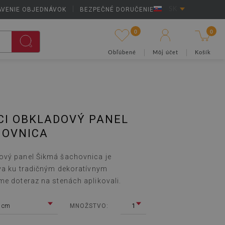
AVENIE OBJEDNÁVOK
|
BEZPEČNÉ DORUČENIE
SK
0
0
Obľúbené
Môj účet
Košík
CI OBKLADOVÝ PANEL
HOVNICA
ový panel Šikmá šachovnica je
íva ku tradičným dekoratívnym
me doteraz na stenách aplikovali.
 cm
1
MNOŽSTVO: