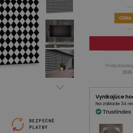
CENA:
Predpokladaný
2026 
Vynikajúce ho
Na základe
34 re
O
BEZPEČNÉ
PLATBY