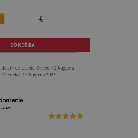
€
DO KOŠÍKA
 dátum doručenia:
Streda, 12 Augusta
- Pondelok, 17 Augusta 2026
dnotenie
cenzií
Vynikajúca kvalita,
dodanie