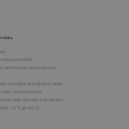
výrobku
ra;
ednoduchá montáž;
ch sami narezať na požadovanú
tlač s použitím ekologických farieb
i oderu, mechanickému
zmene farby, škvrnám a UV žiareniu
sah: -10 °C až +60 °C;