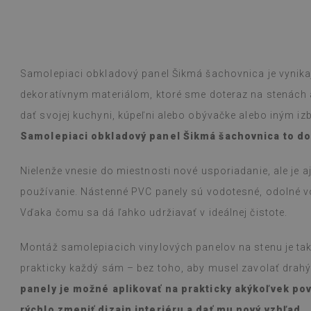
ogle,
pozrite si originál
)
Vinylové dlaždi
Čítaj viac
vzorov sťažuje 
alunska
bolo inzerované
Beatrycz
Samolepiaci obkladový panel Šikmá šachovnica je vynikaj
rokom
pred 1 r
jednoduchá, od
dekoratívnym materiálom, ktoré sme doteraz na stenách a
efekt je fantas
dať svojej kuchyni, kúpeľni alebo obývačke alebo iným iz
ohromený, že t
prácu. Používam
Samolepiaci obkladový panel Šikmá šachovnica to do
varení na plyn
s nimi nevšimol
Nielenže vnesie do miestnosti nové usporiadanie, ale je 
vlhkou handričk
niečo vyleje. O
používanie. Nástenné PVC panely sú vodotesné, odolné vo
Vďaka čomu sa dá ľahko udržiavať v ideálnej čistote.
(Preložené Goo
Montáž samolepiacich vinylových panelov na stenu je tak
prakticky každý sám – bez toho, aby musel zavolať drah
panely je možné aplikovať na prakticky akýkoľvek p
rýchlo zmeniť dizajn interiéru a dať mu nový vzhľad.