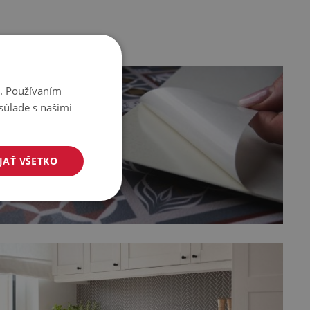
i. Používaním
súlade s našimi
JAŤ VŠETKO