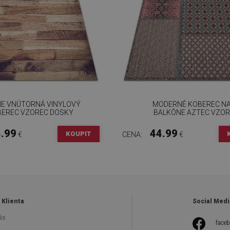
E VNÚTORNÁ VINYLOVÝ
MODERNÉ KOBEREC N
EREC VZOREC DOSKY
BALKÓNE AZTEC VZOR
.99
44.99
KOUPIT
€
CENA:
€
 Klienta
Social Medi
ás
face