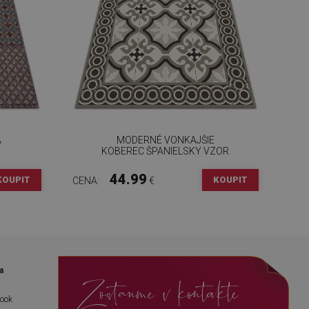
A
MODERNÉ VONKAJŠIE
KOBEREC ŠPANIELSKY VZOR
44.99
KOUPIT
KOUPIT
CENA:
€
a
Zostanme v kontakte
book