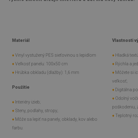
Materiál
Vlastnosti 
♦
Vinyl vystužený PES sieťovinou s lepidlom
♦
Hladká textú
♦
Veľkosť panelu: 100x50 cm
♦
Rýchla a j
♦
Hrúbka obkladu (dlažby): 1,6 mm
♦
Môžete si i
veľkosť;
Použitie
♦
Digitálna po
♦
Odolný voč
♦
Interiéry izieb;
poškodeniu, 
♦
Steny, podlahy, stropy;
♦
Teplotný roz
♦
Môže sa lepiť na panely, obklady, kov alebo
farbu.