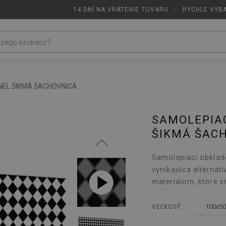
14 DNÍ NA VRÁTENIE TOVARU
|
RÝCHLE VYB
NEL ŠIKMÁ ŠACHOVNICA
SAMOLEPIA
ŠIKMÁ ŠAC
Samolepiaci obklad
vynikajúca alternat
materiálom, ktoré s
100x50
VEĽKOSŤ: