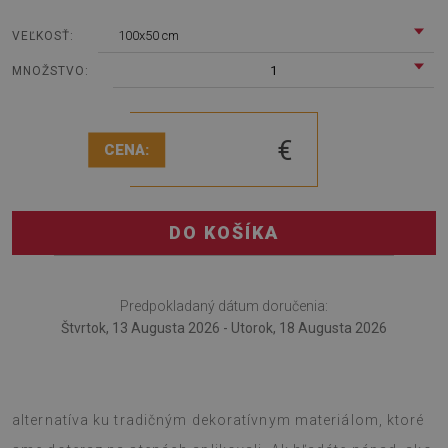
100x50 cm
VEĽKOSŤ:
1
MNOŽSTVO:
€
CENA:
DO KOŠÍKA
Predpokladaný dátum doručenia:
Štvrtok, 13 Augusta 2026 - Utorok, 18 Augusta 2026
Stenový panel Abstrakcia graffiti je veľmi zaujímavá
alternatíva ku tradičným dekoratívnym materiálom, ktoré