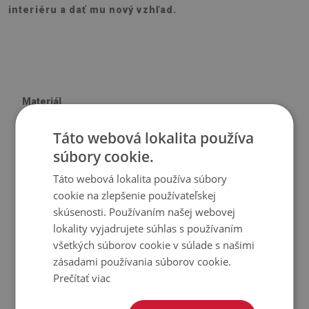
interiéru a dať mu nový vzhľad.
Materiál
Táto webová lokalita používa
♦
Vinyl vystužený PES sieťovinou s lepidlom
súbory cookie.
♦
Veľkosť panelu: 100x50 cm
♦
Hrúbka obkladu (dlažby): 1,6 mm
Táto webová lokalita používa súbory
cookie na zlepšenie používateľskej
Použitie
skúsenosti. Používaním našej webovej
lokality vyjadrujete súhlas s používaním
♦
Interiéry izieb;
všetkých súborov cookie v súlade s našimi
♦
Steny, podlahy, stropy;
zásadami používania súborov cookie.
Prečítať viac
♦
Môže sa lepiť na panely, obklady, kov alebo farbu.