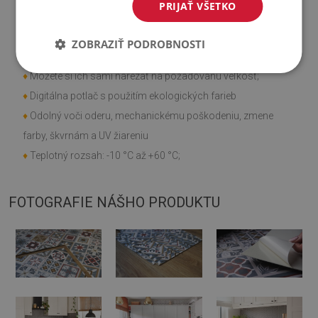
Vlastnosti výrobku
PRIJAŤ VŠETKO
♦
Hladká textúra;
ZOBRAZIŤ PODROBNOSTI
♦
Rýchla a jednoduchá montáž;
♦
Môžete si ich sami narezať na požadovanú veľkosť;
♦
Digitálna potlač s použitím ekologických farieb
♦
Odolný voči oderu, mechanickému poškodeniu, zmene
farby, škvrnám a UV žiareniu
♦
Teplotný rozsah: -10 °C až +60 °C;
FOTOGRAFIE NÁŠHO PRODUKTU