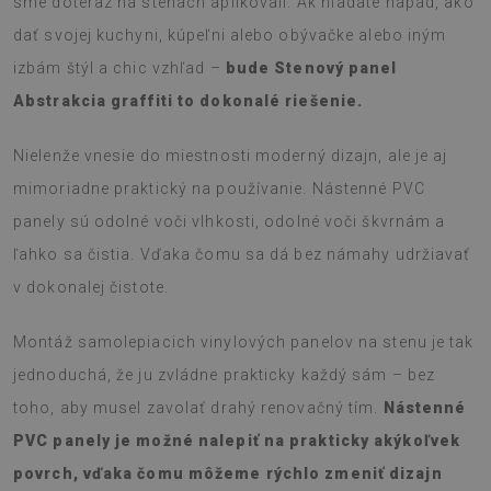
sme doteraz na stenách aplikovali. Ak hľadáte nápad, ako
dať svojej kuchyni, kúpeľni alebo obývačke alebo iným
izbám štýl a chic vzhľad –
bude Stenový panel
Abstrakcia graffiti to dokonalé riešenie.
Nielenže vnesie do miestnosti moderný dizajn, ale je aj
mimoriadne praktický na používanie. Nástenné PVC
panely sú odolné voči vlhkosti, odolné voči škvrnám a
ľahko sa čistia. Vďaka čomu sa dá bez námahy udržiavať
v dokonalej čistote.
Montáž samolepiacich vinylových panelov na stenu je tak
jednoduchá, že ju zvládne prakticky každý sám – bez
toho, aby musel zavolať drahý renovačný tím.
Nástenné
PVC panely je možné nalepiť na prakticky akýkoľvek
povrch, vďaka čomu môžeme rýchlo zmeniť dizajn