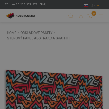
TEL: +420 225 379 377 [ENG]
SK
0
HOME
/
OBKLADOVÉ PANELY
/
STENOVÝ PANEL ABSTRAKCIA GRAFFITI