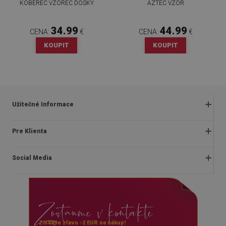
KOBEREC VZOREC DOSKY
AZTEC VZOR
34.99
44.99
CENA:
€
CENA:
€
KOUPIT
KOUPIT
Užitečné Informace
Obchodné podmienky
Pre Klienta
Zásady ochrany osobných údajov
O nás
Často kladené otázky
Social Media
Montážny návod
Vrátenie a reklamácia
Blog
Pravidlá propagácie
facebook
Kontakt
Dodanie
Zostanme v kontakte
instagram
Platby
youtube
Získajte zľavu -2 EUR na nákup!