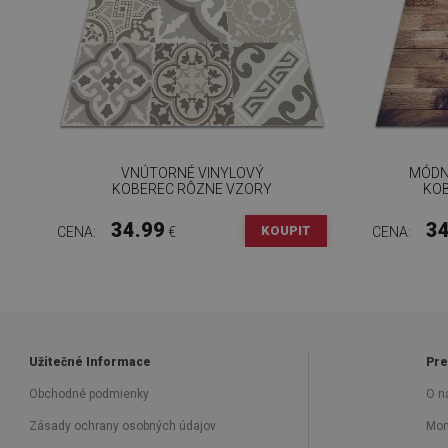
VNÚTORNÉ VINYLOVÝ
MÓDN
KOBEREC RÔZNE VZORY
KOB
34.99
34
KOUPIT
CENA:
€
CENA:
Užitečné Informace
Pre
Obchodné podmienky
O n
Zásady ochrany osobných údajov
Mon