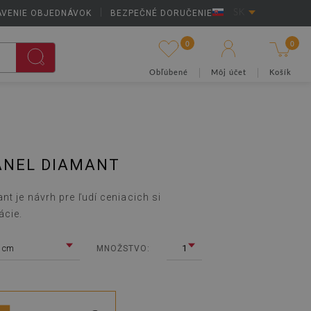
AVENIE OBJEDNÁVOK
|
BEZPEČNÉ DORUČENIE
SK
0
0
Obľúbené
Môj účet
Košík
ANEL DIAMANT
t je návrh pre ľudí ceniacich si
ácie.
 cm
1
MNOŽSTVO: