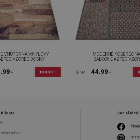
E VNÚTORNÁ VINYLOVÝ
MODERNÉ KOBEREC N
EREC VZOREC DOSKY
BALKÓNE AZTEC VZOR
.99
44.99
KOUPIT
€
CENA:
€
 Klienta
Social Medi
ás
face
tážny návod
inst