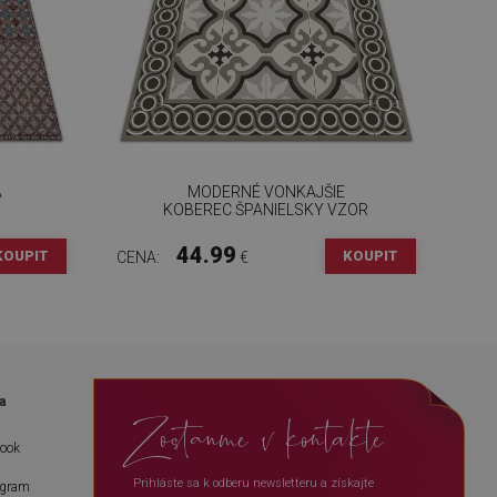
A
MODERNÉ VONKAJŠIE
KOBEREC ŠPANIELSKY VZOR
44.99
KOUPIT
KOUPIT
CENA:
€
a
Zostanme v kontakte
book
Prihláste sa k odberu newsletteru a získajte
agram