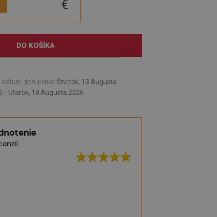
€
DO KOŠÍKA
 dátum doručenia:
Štvrtok, 13 Augusta
6 - Utorok, 18 Augusta 2026
dnotenie
cenzií
Vynikajúca kvalita,
dodanie
(Preložené Googl