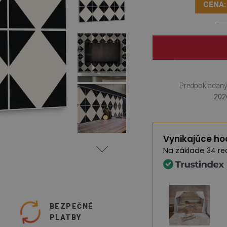
CENA:
Predpokladaný
202
Vynikajúce ho
Na základe
34 re
O
BEZPEČNÉ
PLATBY