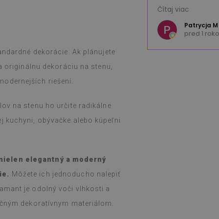
ce – skvelý produkt. Obrovský výber
Som veľmi spokoj
Čítaj viac
výber. Produkt dorazil do týždňa a, ako
Rýchle dodanie. 
, bol dobre zabalený. Inštalácia bola
e K
Patrycja M
okom
pred 1 rok
lepenie a nalepenie bez námahy a
(Preložené Goog
tický. Som veľmi spokojný a stále som
tandardné dekorácie. Ak plánujete
aká tenká nálepka dokáže takúto
 ich už týždeň a ani pri intenzívnom
a originálnu dekoráciu na stenu,
ovom sporáku (počas sviatkov) som si
odernejších riešení.
 žiadne problémy. Ľahko sa utierajú
ou, ak sa zašpinia alebo sa na ne
ov na stenu ho určite radikálne
dporúčam ich.
j kuchyni, obývačke alebo kúpeľni
gle,
pozrite si originál
)
nielen elegantný a moderný
ie.
Môžete ich jednoducho nalepiť
amant je odolný voči vlhkosti a
dičným dekoratívnym materiálom.