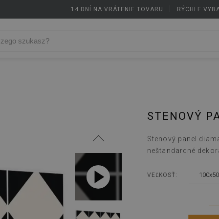
14 DNÍ NA VRÁTENIE TOVARU
|
RÝCHLE VYB
STENOVÝ P
Stenový panel diaman
neštandardné dekor
100x50
VEĽKOSŤ: