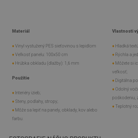
Materiál
Vlastnosti 
♦
Vinyl vystužený PES sieťovinou s lepidlom
♦
Hladká textú
♦
Veľkosť panelu: 100x50 cm
♦
Rýchla a j
♦
Hrúbka obkladu (dlažby): 1,6 mm
♦
Môžete si i
veľkosť;
Použitie
♦
Digitálna po
♦
Odolný voč
♦
Interiéry izieb;
poškodeniu, 
♦
Steny, podlahy, stropy;
♦
Teplotný roz
♦
Môže sa lepiť na panely, obklady, kov alebo
farbu.