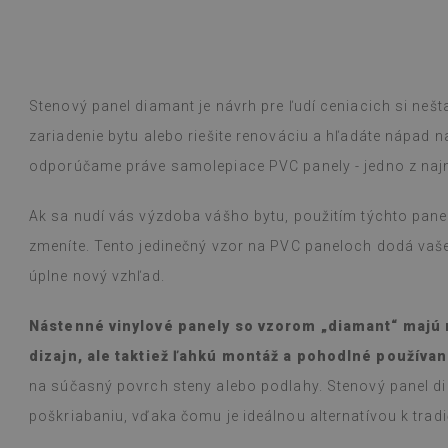
Vinylové dlaždi
Čítaj viac
vzorov sťažuje 
alunska
bolo inzerované
Beatrycz
rokom
pred 1 r
jednoduchá, od
efekt je fantas
Stenový panel diamant je návrh pre ľudí ceniacich si neš
ohromený, že t
prácu. Používam
zariadenie bytu alebo riešite renováciu a hľadáte nápad n
varení na plyn
odporúčame práve samolepiace PVC panely - jedno z najm
s nimi nevšimol
vlhkou handričk
Ak sa nudí vás výzdoba vášho bytu, použitím týchto panel
niečo vyleje. O
zmeníte. Tento jedinečný vzor na PVC paneloch dodá vaše
(Preložené Goo
úplne nový vzhľad.
Nástenné vinylové panely so vzorom „diamant“ majú 
dizajn, ale taktiež ľahkú montáž a pohodlné používan
na súčasný povrch steny alebo podlahy. Stenový panel di
poškriabaniu, vďaka čomu je ideálnou alternatívou k tra