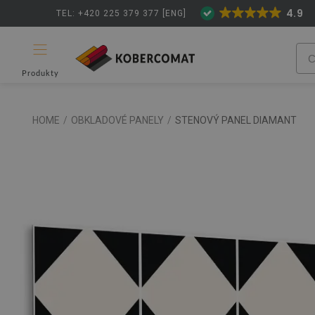
4.9
TEL: +420 225 379 377 [ENG]
Produkty
HOME
/
OBKLADOVÉ PANELY
/
STENOVÝ PANEL DIAMANT