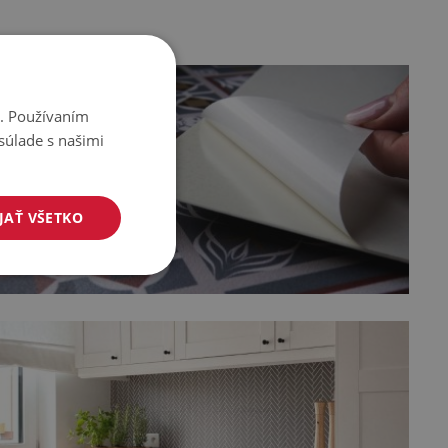
i. Používaním
súlade s našimi
JAŤ VŠETKO