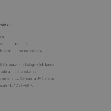
výrobku
ra;
ednoduchá montáž;
ch sami narezať na požadovanú
tlač s použitím ekologických farieb
i oderu, mechanickému
zmene farby, škvrnám a UV žiareniu
sah: -10 °C až +60 °C;