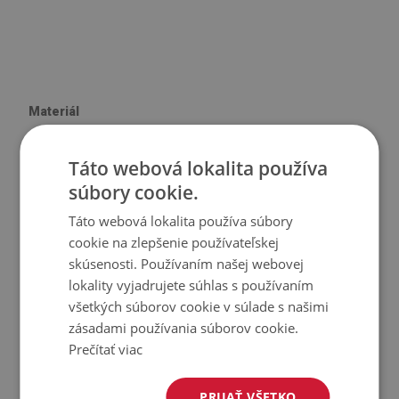
Materiál
♦
Vinyl vystužený PES sieťovinou s lepidlom
Táto webová lokalita používa
♦
Veľkosť panelu: 100x50 cm
súbory cookie.
♦
Hrúbka obkladu (dlažby): 1,6 mm
Táto webová lokalita používa súbory
cookie na zlepšenie používateľskej
Použitie
skúsenosti. Používaním našej webovej
lokality vyjadrujete súhlas s používaním
♦
Interiéry izieb;
všetkých súborov cookie v súlade s našimi
♦
Steny, podlahy, stropy;
zásadami používania súborov cookie.
♦
Môže sa lepiť na panely, obklady, kov alebo farbu.
Prečítať viac
Vlastnosti výrobku
PRIJAŤ VŠETKO