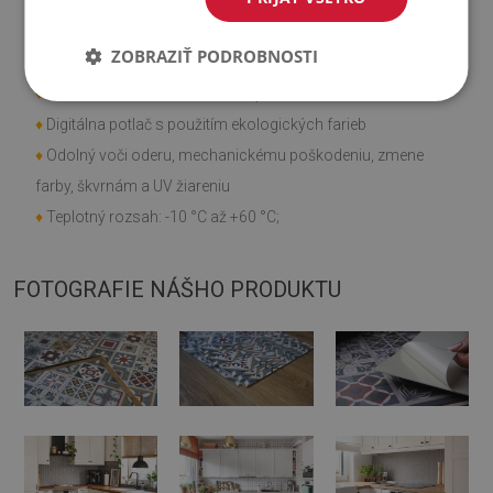
♦
Hladká textúra;
ZOBRAZIŤ PODROBNOSTI
♦
Rýchla a jednoduchá montáž;
♦
Môžete si ich sami narezať na požadovanú veľkosť;
♦
Digitálna potlač s použitím ekologických farieb
♦
Odolný voči oderu, mechanickému poškodeniu, zmene
farby, škvrnám a UV žiareniu
♦
Teplotný rozsah: -10 °C až +60 °C;
FOTOGRAFIE NÁŠHO PRODUKTU