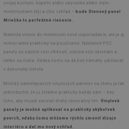
svojej kuchyni, kúpeľni alebo obývačke alebo iným
miestnostiam štýl a chic vzhľad –
bude Stenový panel
Mriežka to perfektné riešenie.
Nielenže vnesie do miestnosti nové usporiadanie, ale je aj
mimoriadne praktický na používanie. Nástenné PVC
panely sú odolné voči vlhkosti, odolné voči škvrnám a
ľahko sa čistia. Vďaka čomu sa dá bez námahy udržiavať
v dokonalej čistote.
Montáž samolepiacich vinylových panelov na stenu je tak
jednoduchá, že ju zvládne prakticky každý sám – bez
toho, aby musel zavolať drahý renovačný tím.
Vinylové
panely je možné aplikovať na prakticky akýkoľvek
povrch, vďaka čomu môžeme rýchlo zmeniť dizajn
interiéru a dať mu nový vzhľad.