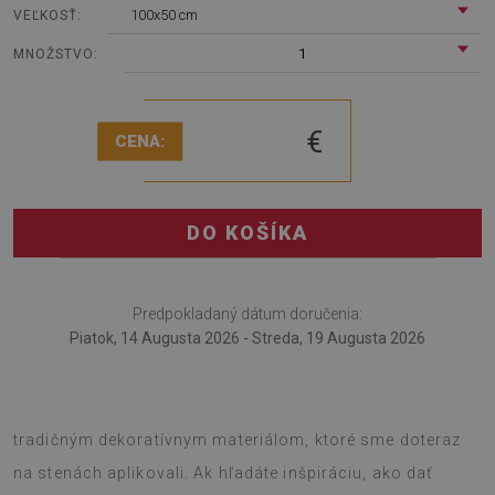
100x50 cm
VEĽKOSŤ:
1
MNOŽSTVO:
€
CENA:
DO KOŠÍKA
Predpokladaný dátum doručenia:
Piatok, 14 Augusta 2026 - Streda, 19 Augusta 2026
Stenový panel Mriežka je veľmi zaujímavá alternatíva ku
tradičným dekoratívnym materiálom, ktoré sme doteraz
na stenách aplikovali. Ak hľadáte inšpiráciu, ako dať