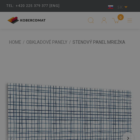
TEL: +420 225 379 377 [ENG]
SK
0
HOME
/
OBKLADOVÉ PANELY
/
STENOVÝ PANEL MRIEŽKA
‹
›