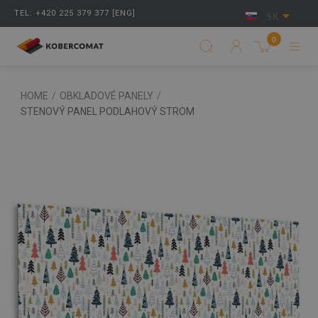
TEL: +420 225 379 377 [ENG]
SK
0
HOME
/
OBKLADOVÉ PANELY
/
STENOVÝ PANEL PODLAHOVÝ STROM