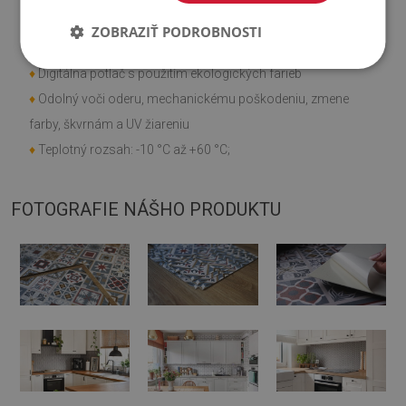
♦
Rýchla a jednoduchá montáž;
ZOBRAZIŤ PODROBNOSTI
♦
Môžete si ich sami narezať na požadovanú veľkosť;
♦
Digitálna potlač s použitím ekologických farieb
♦
Odolný voči oderu, mechanickému poškodeniu, zmene
farby, škvrnám a UV žiareniu
♦
Teplotný rozsah: -10 °C až +60 °C;
FOTOGRAFIE NÁŠHO PRODUKTU