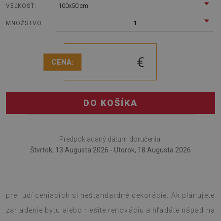
100x50 cm
VEĽKOSŤ:
1
MNOŽSTVO:
€
CENA:
DO KOŠÍKA
Predpokladaný dátum doručenia:
Štvrtok, 13 Augusta 2026 - Utorok, 18 Augusta 2026
Stenový panel Podlahový strom je nápad na dekoráciu
pre ľudí ceniacich si neštandardné dekorácie. Ak plánujete
zariadenie bytu alebo riešite renováciu a hľadáte nápad na