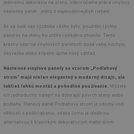
jedinečnú dekoráciu na stenu, odporúčame práve vinylový
nástenný panel - jedno z najmodernejších riešení.
Ak sa nudí vás výzdoba vášho bytu, použitím týchto
panelov na stenu ho určite radikálne zmeníte. Tento
krásny vzor na vinylových paneloch dodá vašej kuchyni,
obývačke alebo kúpeľni úplne nový vzhľad.
Nástenné vinylové panely so vzorom „Podlahový
strom“ majú nielen elegantný a moderný dizajn, ale
taktiež ľahkú montáž a pohodlné používanie.
Môžete
ich jednoducho nalepiť na doterajší povrch steny alebo
podlahy. Stenový panel Podlahový strom je odolný voči
vlhkosti a poškriabaniu, vďaka čomu je ideálnou
alternatívou k klasickým dekoratívnym materiálom.