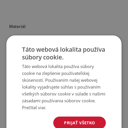
Materiál
♦
Vinyl vystužený PES sieťovinou s lepidlom
Táto webová lokalita používa
♦
Veľkosť panelu: 100x50 cm
súbory cookie.
♦
Hrúbka obkladu (dlažby): 1,6 mm
Táto webová lokalita používa súbory
Použitie
cookie na zlepšenie používateľskej
skúsenosti. Používaním našej webovej
♦
Interiéry izieb;
lokality vyjadrujete súhlas s používaním
♦
Steny, podlahy, stropy;
všetkých súborov cookie v súlade s našimi
♦
Môže sa lepiť na panely, obklady, kov alebo farbu.
zásadami používania súborov cookie.
Prečítať viac
Vlastnosti výrobku
PRIJAŤ VŠETKO
♦
Hladká textúra;