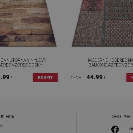
E VNÚTORNÁ VINYLOVÝ
MODERNÉ KOBEREC N
EREC VZOREC DOSKY
BALKÓNE AZTEC VZOR
.99
44.99
KOUPIT
€
CENA:
€
 Klienta
Social Medi
ás
face