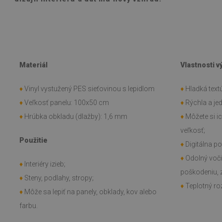
Materiál
Vlastnosti 
♦
Vinyl vystužený PES sieťovinou s lepidlom
♦
Hladká textú
♦
Veľkosť panelu: 100x50 cm
♦
Rýchla a j
♦
Hrúbka obkladu (dlažby): 1,6 mm
♦
Môžete si i
veľkosť;
Použitie
♦
Digitálna po
♦
Odolný voč
♦
Interiéry izieb;
poškodeniu, 
♦
Steny, podlahy, stropy;
♦
Teplotný roz
♦
Môže sa lepiť na panely, obklady, kov alebo
farbu.