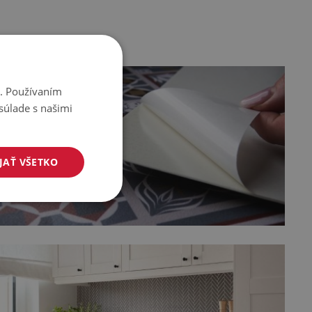
i. Používaním
súlade s našimi
JAŤ VŠETKO