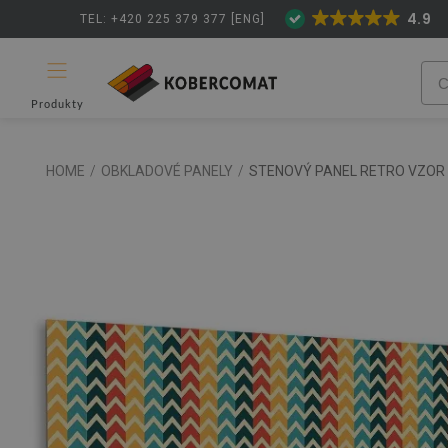
4.9
TEL: +420 225 379 377 [ENG]
Produkty
HOME
/
OBKLADOVÉ PANELY
/
STENOVÝ PANEL RETRO VZOR