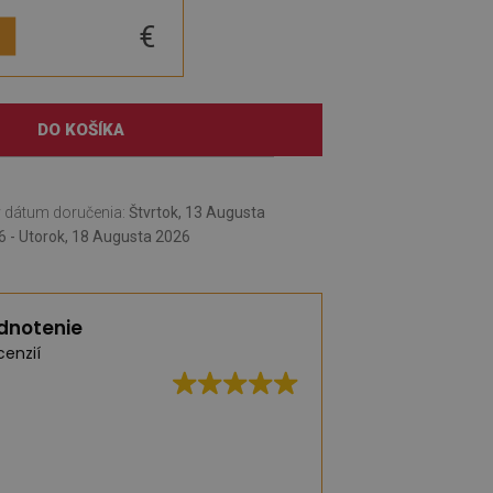
€
DO KOŠÍKA
 dátum doručenia:
Štvrtok, 13 Augusta
6 - Utorok, 18 Augusta 2026
dnotenie
cenzií
Vynikajúca kvalita,
dodanie