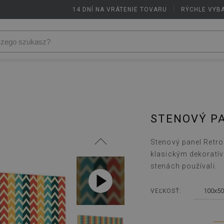
14 DNÍ NA VRÁTENIE TOVARU
|
RÝCHLE VYB
STENOVÝ P
Stenový panel Retro 
klasickým dekoratí
stenách používali.
100x50
VEĽKOSŤ: