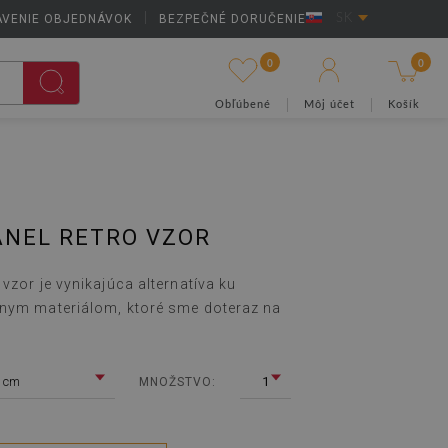
AVENIE OBJEDNÁVOK
|
BEZPEČNÉ DORUČENIE
SK
0
0
Obľúbené
Môj účet
Košík
ANEL RETRO VZOR
vzor je vynikajúca alternatíva ku
vnym materiálom, ktoré sme doteraz na
 cm
1
MNOŽSTVO: