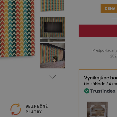
CENA:
Predpokladaný
202
Vynikajúce ho
Na základe
34 re
O
BEZPEČNÉ
PLATBY