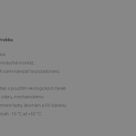
výrobku
ra;
ednoduchá montáž;
ch sami narezať na požadovanú
tlač s použitím ekologických farieb
i oderu, mechanickému
zmene farby, škvrnám a UV žiareniu
sah: -10 °C až +60 °C;