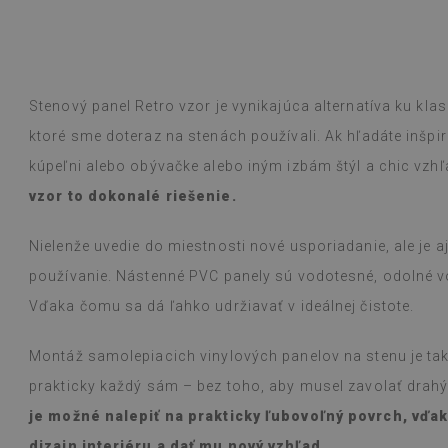
ogle,
pozrite si originál
)
Vinylové dlaždi
Čítaj viac
vzorov sťažuje 
alunska
bolo inzerované
Beatrycz
rokom
pred 1 r
jednoduchá, od
Stenový panel Retro vzor je vynikajúca alternatíva ku kl
efekt je fantas
ktoré sme doteraz na stenách používali. Ak hľadáte inšpir
ohromený, že t
prácu. Používam
kúpeľni alebo obývačke alebo iným izbám štýl a chic vzh
varení na plyn
vzor to dokonalé riešenie.
s nimi nevšimol
vlhkou handričk
niečo vyleje. O
Nielenže uvedie do miestnosti nové usporiadanie, ale je 
používanie. Nástenné PVC panely sú vodotesné, odolné vo
(Preložené Goo
Vďaka čomu sa dá ľahko udržiavať v ideálnej čistote.
Montáž samolepiacich vinylových panelov na stenu je tak
prakticky každý sám – bez toho, aby musel zavolať drah
je možné nalepiť na prakticky ľubovoľný povrch, vď
dizajn interiéru a dať mu nový vzhľad.