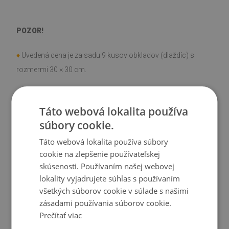
POZOR!
♦
Uvedená cena je za sadu 9 kusov obkladov (dlaždíc) s
rozmermi 30 × 30 cm.
Materiál
Táto webová lokalita používa
♦
Vinyl vystužený PES sieťovinou s lepidlom
súbory cookie.
♦
Rozmery obkladu (dlažby): 30 × 30 cm
Táto webová lokalita používa súbory
♦
Hrúbka obkladu (dlažby): 1,6 mm
cookie na zlepšenie používateľskej
skúsenosti. Používaním našej webovej
Použitie
lokality vyjadrujete súhlas s používaním
všetkých súborov cookie v súlade s našimi
♦
Interiéry izieb;
zásadami používania súborov cookie.
♦
Steny, podlahy, stropy;
Prečítať viac
♦
Môže sa lepiť na panely, obklady, kov alebo farbu.