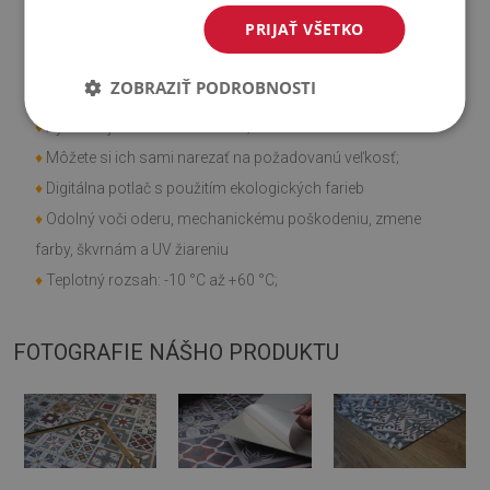
PRIJAŤ VŠETKO
Vlastnosti výrobku
ZOBRAZIŤ PODROBNOSTI
♦
Hladká textúra;
♦
Rýchla a jednoduchá montáž;
♦
Môžete si ich sami narezať na požadovanú veľkosť;
♦
Digitálna potlač s použitím ekologických farieb
♦
Odolný voči oderu, mechanickému poškodeniu, zmene
farby, škvrnám a UV žiareniu
♦
Teplotný rozsah: -10 °C až +60 °C;
FOTOGRAFIE NÁŠHO PRODUKTU