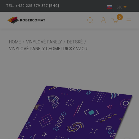
TEL: +420 225 379 377 [ENG]
SK
0
HOME
/
VINYLOVÉ PANELY
/
DETSKÉ
/
VINYLOVÉ PANELY GEOMETRICKÝ VZOR