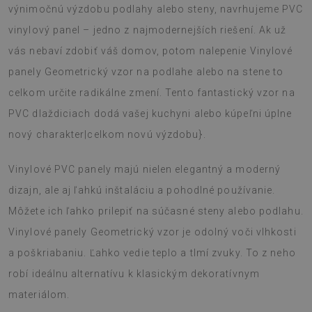
výnimočnú výzdobu podlahy alebo steny, navrhujeme PVC
vinylový panel – jedno z najmodernejších riešení. Ak už
vás nebaví zdobiť váš domov, potom nalepenie Vinylové
panely Geometrický vzor na podlahe alebo na stene to
celkom určite radikálne zmení. Tento fantastický vzor na
PVC dlaždiciach dodá vašej kuchyni alebo kúpeľni úplne
nový charakter|celkom novú výzdobu}.
Vinylové PVC panely majú nielen elegantný a moderný
dizajn, ale aj ľahkú inštaláciu a pohodlné používanie.
Môžete ich ľahko prilepiť na súčasné steny alebo podlahu.
Vinylové panely Geometrický vzor je odolný voči vlhkosti
a poškriabaniu. Ľahko vedie teplo a tlmí zvuky. To z neho
robí ideálnu alternatívu k klasickým dekoratívnym
materiálom.