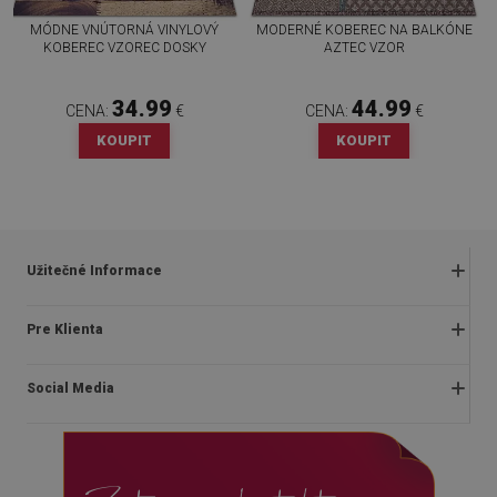
MÓDNE VNÚTORNÁ VINYLOVÝ
MODERNÉ KOBEREC NA BALKÓNE
KOBEREC VZOREC DOSKY
AZTEC VZOR
34.99
44.99
CENA:
€
CENA:
€
KOUPIT
KOUPIT
Užitečné Informace
Obchodné podmienky
Pre Klienta
Zásady ochrany osobných údajov
O nás
Často kladené otázky
Social Media
Montážny návod
Vrátenie a reklamácia
Blog
Pravidlá propagácie
facebook
Kontakt
Dodanie
instagram