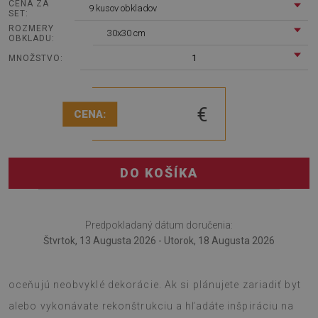
CENA ZA
9 kusov obkladov
SET:
ROZMERY
30x30 cm
OBKLADU:
1
MNOŽSTVO:
€
CENA:
DO KOŠÍKA
Predpokladaný dátum doručenia:
Štvrtok, 13 Augusta 2026 - Utorok, 18 Augusta 2026
Vinylové panely Geometrický vzor je návrh pre tých, ktorí
oceňujú neobvyklé dekorácie. Ak si plánujete zariadiť byt
alebo vykonávate rekonštrukciu a hľadáte inšpiráciu na