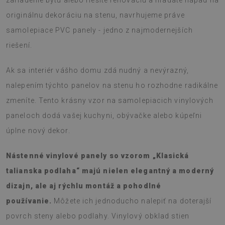
zariadenie bytu alebo riešite renováciu a hľadáte nápad na
originálnu dekoráciu na stenu, navrhujeme práve
samolepiace PVC panely - jedno z najmodernejších
riešení.
Ak sa interiér vášho domu zdá nudný a nevýrazný,
nalepením týchto panelov na stenu ho rozhodne radikálne
zmeníte. Tento krásny vzor na samolepiacich vinylových
paneloch dodá vašej kuchyni, obývačke alebo kúpeľni
úplne nový dekor.
Nástenné vinylové panely so vzorom „Klasická
talianska podlaha“ majú nielen elegantný a moderný
dizajn, ale aj rýchlu montáž a pohodlné
používanie.
Môžete ich jednoducho nalepiť na doterajší
povrch steny alebo podlahy. Vinylový obklad stien