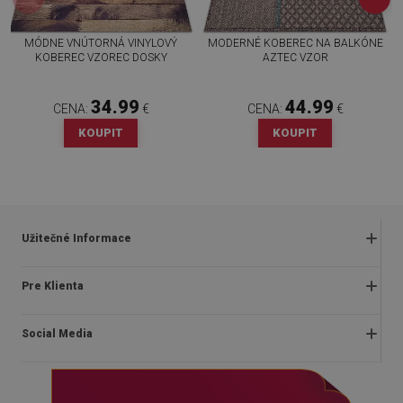
MÓDNE VNÚTORNÁ VINYLOVÝ
MODERNÉ KOBEREC NA BALKÓNE
KOBEREC VZOREC DOSKY
AZTEC VZOR
34.99
44.99
CENA:
€
CENA:
€
KOUPIT
KOUPIT
Užitečné Informace
Obchodné podmienky
Pre Klienta
Zásady ochrany osobných údajov
O nás
Často kladené otázky
Social Media
Montážny návod
Vrátenie a reklamácia
Blog
Pravidlá propagácie
facebook
Kontakt