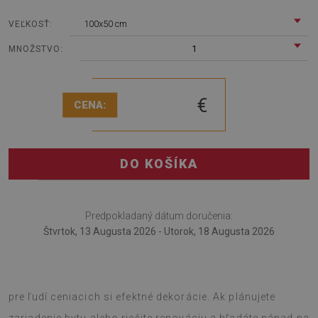
100x50 cm
VEĽKOSŤ:
1
MNOŽSTVO:
€
CENA:
DO KOŠÍKA
Predpokladaný dátum doručenia:
Štvrtok, 13 Augusta 2026 - Utorok, 18 Augusta 2026
Vinylový obklad stien Klasická talianska podlaha je návrh
pre ľudí ceniacich si efektné dekorácie. Ak plánujete