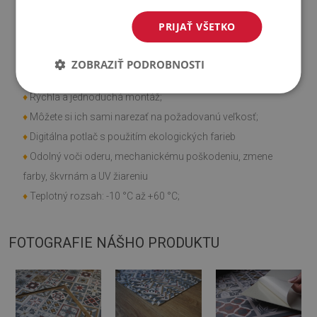
♦
Môže sa lepiť na panely, obklady, kov alebo farbu.
PRIJAŤ VŠETKO
Vlastnosti výrobku
ZOBRAZIŤ PODROBNOSTI
♦
Hladká textúra;
♦
Rýchla a jednoduchá montáž;
♦
Môžete si ich sami narezať na požadovanú veľkosť;
♦
Digitálna potlač s použitím ekologických farieb
♦
Odolný voči oderu, mechanickému poškodeniu, zmene
farby, škvrnám a UV žiareniu
♦
Teplotný rozsah: -10 °C až +60 °C;
FOTOGRAFIE NÁŠHO PRODUKTU