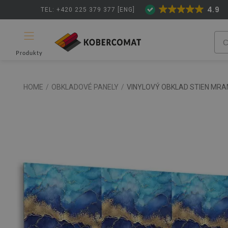
4.9
TEL: +420 225 379 377 [ENG]
Produkty
HOME
/
OBKLADOVÉ PANELY
/
VINYLOVÝ OBKLAD STIEN MR