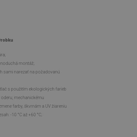
výrobku
ra;
ednoduchá montáž;
ch sami narezať na požadovanú
tlač s použitím ekologických farieb
i oderu, mechanickému
zmene farby, škvrnám a UV žiareniu
sah: -10 °C až +60 °C;