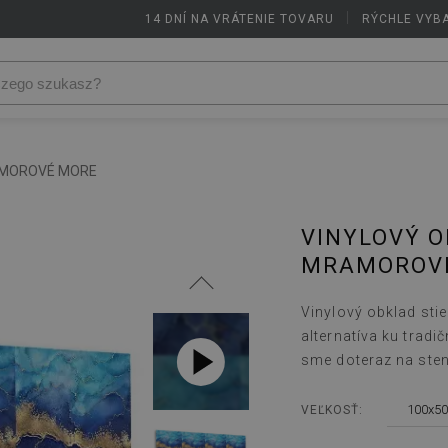
14 DNÍ NA VRÁTENIE TOVARU
|
RÝCHLE VYB
AMOROVÉ MORE
VINYLOVÝ O
MRAMOROV
Vinylový obklad sti
alternatíva ku trad
sme doteraz na sten
100x50
VEĽKOSŤ: