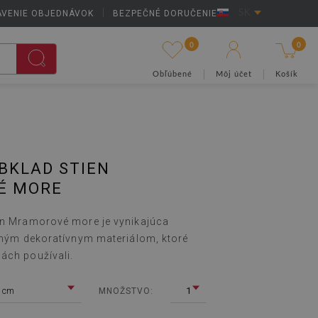
AVENIE OBJEDNÁVOK
|
BEZPEČNÉ DORUČENIE
SK
0
0
Obľúbené
Môj účet
Košík
BKLAD STIEN
É MORE
en Mramorové more je vynikajúca
ičným dekoratívnym materiálom, ktoré
ách používali.
 cm
1
MNOŽSTVO: