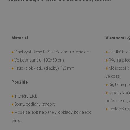
Materiál
Vlastnosti 
♦
Vinyl vystužený PES sieťovinou s lepidlom
♦
Hladká textú
♦
Veľkosť panelu: 100x50 cm
♦
Rýchla a j
♦
Hrúbka obkladu (dlažby): 1,6 mm
♦
Môžete si i
veľkosť;
Použitie
♦
Digitálna po
♦
Odolný voč
♦
Interiéry izieb;
poškodeniu, 
♦
Steny, podlahy, stropy;
♦
Teplotný roz
♦
Môže sa lepiť na panely, obklady, kov alebo
farbu.