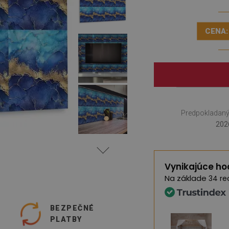
CENA:
Predpokladaný
202
Vynikajúce ho
Na základe
34 re
O
BEZPEČNÉ
PLATBY