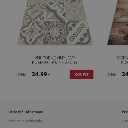
VNÚTORNÉ VINYLOVÝ
MÓDN
KOBEREC RÔZNE VZORY
KOB
34.99
34
KOUPIT
CENA:
€
CENA:
Užitečné Informace
Pre
Obchodné podmienky
O n