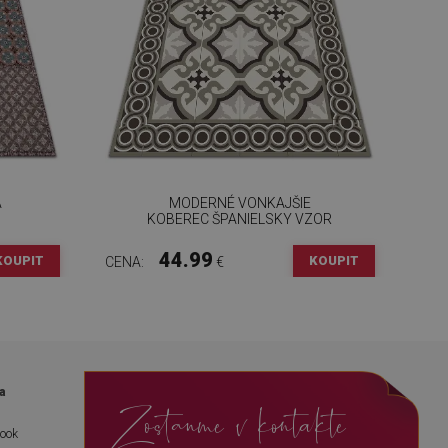
A
MODERNÉ VONKAJŠIE
KOBEREC ŠPANIELSKY VZOR
44.99
KOUPIT
KOUPIT
CENA:
€
a
Zostanme v kontakte
book