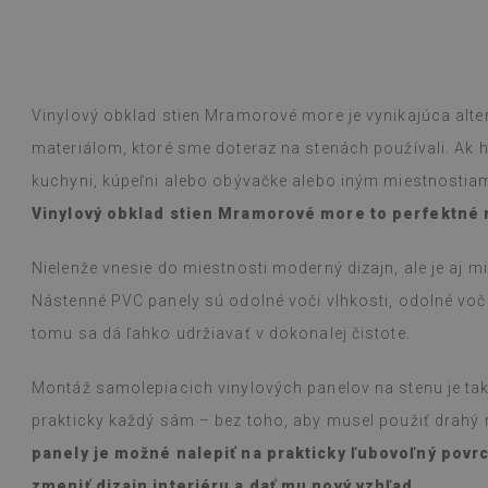
ogle,
pozrite si originál
)
Vinylové dlaždi
Čítaj viac
vzorov sťažuje 
alunska
bolo inzerované
Beatrycz
Vinylový obklad stien Mramorové more je vynikajúca alte
rokom
pred 1 r
jednoduchá, od
materiálom, ktoré sme doteraz na stenách používali. Ak hľ
efekt je fantas
kuchyni, kúpeľni alebo obývačke alebo iným miestnostiam
ohromený, že t
prácu. Používam
Vinylový obklad stien Mramorové more to perfektné 
varení na plyn
s nimi nevšimol
Nielenže vnesie do miestnosti moderný dizajn, ale je aj 
vlhkou handričk
niečo vyleje. O
Nástenné PVC panely sú odolné voči vlhkosti, odolné voč
tomu sa dá ľahko udržiavať v dokonalej čistote.
(Preložené Goo
Montáž samolepiacich vinylových panelov na stenu je tak
prakticky každý sám – bez toho, aby musel použiť drahý
panely je možné nalepiť na prakticky ľubovoľný pov
zmeniť dizajn interiéru a dať mu nový vzhľad.