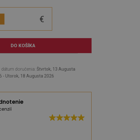
€
DO KOŠÍKA
 dátum doručenia:
Štvrtok, 13 Augusta
6 - Utorok, 18 Augusta 2026
dnotenie
cenzií
Vynikajúca kvalita,
dodanie