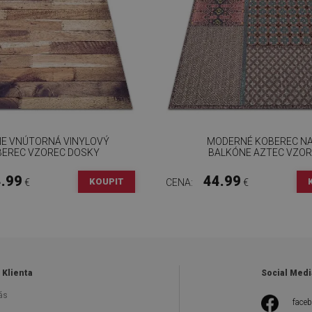
E VNÚTORNÁ VINYLOVÝ
MODERNÉ KOBEREC N
EREC VZOREC DOSKY
BALKÓNE AZTEC VZOR
.99
44.99
KOUPIT
€
CENA:
€
 Klienta
Social Medi
ás
face