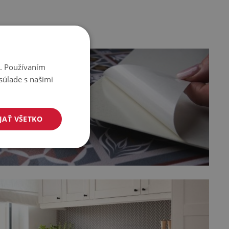
i. Používaním
súlade s našimi
JAŤ VŠETKO