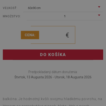
60x90 cm
VEĽKOSŤ:
1
MNOŽSTVO:
€
CENA:
DO KOŠÍKA
Predpokladaný dátum doručenia:
Štvrtok, 13 Augusta 2026 - Utorok, 18 Augusta 2026
Vonkajší koberec je moderný doplnok na dekoráciu
balkóna. Je hodnotný kvôli svojmu hladkému povrchu, na