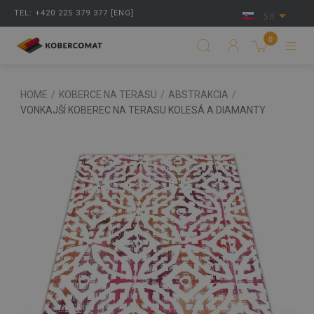
TEL: +420 225 379 377 [ENG]
SK
0
HOME
/
KOBERCE NA TERASU
/
ABSTRAKCIA
/
VONKAJŠÍ KOBEREC NA TERASU KOLESÁ A DIAMANTY