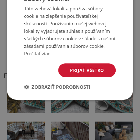
♦
Hrúbka:
1,6 mm.
Táto webová lokalita používa súbory
cookie na zlepšenie používateľskej
♦
Koberce nie sú protišmykové;
skúsenosti. Používaním našej webovej
lokality vyjadrujete súhlas s používaním
♦
Odtiene kobercov sa môžu mierne líšiť od vizualizácie.
všetkých súborov cookie v súlade s našimi
zásadami používania súborov cookie.
♦
Podložka je určená na použitie na tvrdom povrchu. Pri
Prečítať viac
položení na mäkký povrch sa môže ohnúť a posunúť.
PRIJAŤ VŠETKO
FOTOGRAFIE NÁŠHO PRODUKTU
ZOBRAZIŤ PODROBNOSTI