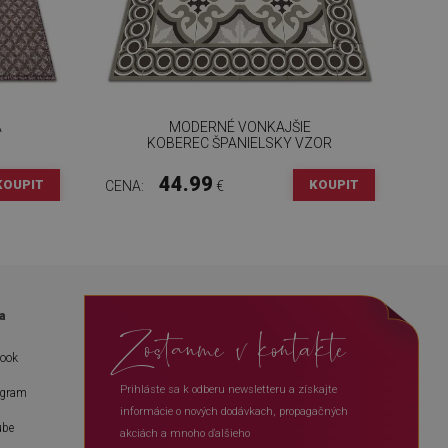
A
MODERNÉ VONKAJŠIE
KOBEREC ŠPANIELSKY VZOR
44.99
KOUPIT
KOUPIT
CENA:
€
a
Zostanme v kontakte
book
Prihláste sa k odberu newsletteru a získajte
agram
informácie o nových dodávkach, propagačných
ube
akciách a mnoho ďalšieho