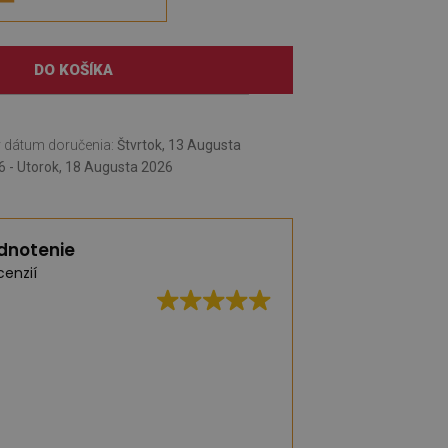
DO KOŠÍKA
 dátum doručenia:
Štvrtok, 13 Augusta
6 - Utorok, 18 Augusta 2026
dnotenie
cenzií
Vynikajúca kvalita,
dodanie
(Preložené Googl
ná. Veľmi dobrá kvalita, krásny vzor.