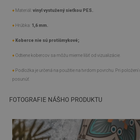
♦
Materiál:
vinyl vystužený sieťkou PES.
.
♦
Hrúbka:
1,6 mm.
♦
Koberce nie sú protišmykové;
♦
Odtiene kobercov sa môžu mierne líšiť od vizualizácie.
♦
Podložka je určená na použitie na tvrdom povrchu. Pri polože
posunúť.
FOTOGRAFIE NÁŠHO PRODUKTU