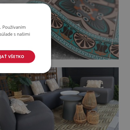
i. Používaním
súlade s našimi
JAŤ VŠETKO