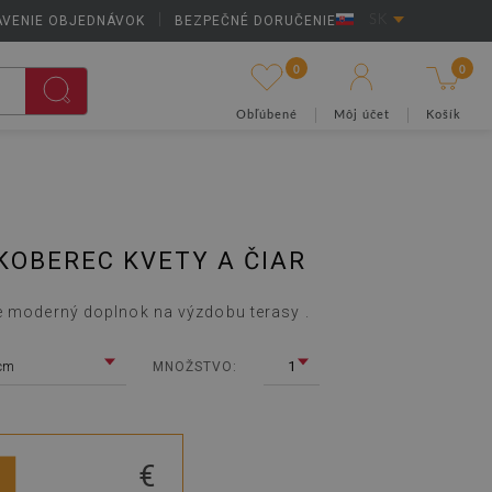
AVENIE OBJEDNÁVOK
|
BEZPEČNÉ DORUČENIE
SK
0
0
Obľúbené
Môj účet
Košík
OBEREC KVETY A ČIAR
e moderný doplnok na výzdobu terasy .
cm
1
MNOŽSTVO:
€