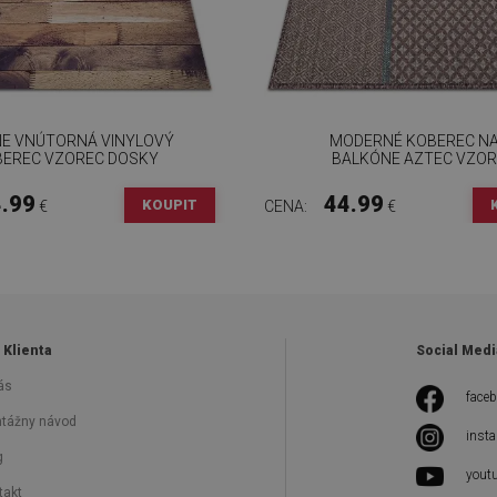
E VNÚTORNÁ VINYLOVÝ
MODERNÉ KOBEREC N
EREC VZOREC DOSKY
BALKÓNE AZTEC VZOR
.99
44.99
KOUPIT
€
CENA:
€
 Klienta
Social Medi
ás
face
tážny návod
inst
g
yout
takt