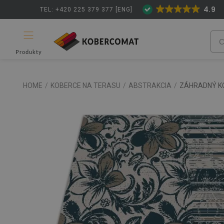
4.9
TEL: +420 225 379 377 [ENG]
Produkty
HOME
/
KOBERCE NA TERASU
/
ABSTRAKCIA
/
ZÁHRADNÝ KO