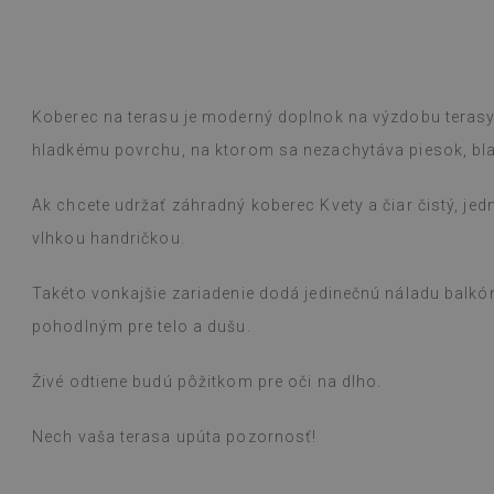
vzorov sťažuje 
alunska
bolo inzerované
Beatrycz
rokom
pred 1 r
jednoduchá, od
efekt je fantas
ohromený, že t
Koberec na terasu je moderný doplnok na výzdobu terasy
prácu. Používam
varení na plyn
hladkému povrchu, na ktorom sa nezachytáva piesok, blat
s nimi nevšimol
vlhkou handričk
Ak chcete udržať záhradný koberec Kvety a čiar čistý, jed
niečo vyleje. O
vlhkou handričkou.
(Preložené Goo
Takéto vonkajšie zariadenie dodá jedinečnú náladu balkón
pohodlným pre telo a dušu.
Živé odtiene budú pôžitkom pre oči na dlho.
Nech vaša terasa upúta pozornosť!