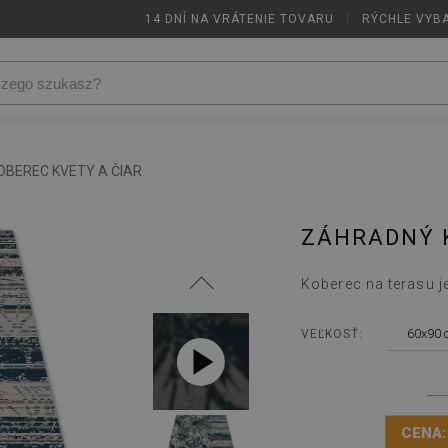
14 DNÍ NA VRÁTENIE TOVARU
|
RÝCHLE VYB
BEREC KVETY A ČIAR
ZÁHRADNÝ K
Koberec na terasu j
60x90 
VEĽKOSŤ:
CENA: