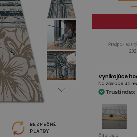
Predpokladaný
202
Vynikajúce ho
Na základe
34 re
O
BEZPEČNÉ
PLATBY
ce – skvelý produkt. Obrovský výber
Som veľmi spokoj
Čítaj viac