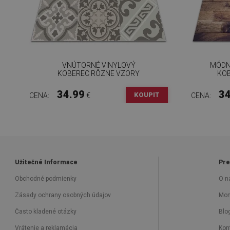
VNÚTORNÉ VINYLOVÝ
MÓDN
KOBEREC RÔZNE VZORY
KOB
34.99
34
KOUPIT
CENA:
€
CENA:
Užitečné Informace
Pre
Obchodné podmienky
O n
Zásady ochrany osobných údajov
Mon
Často kladené otázky
Blo
Vrátenie a reklamácia
Kon