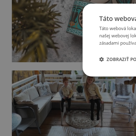
Táto webová
Táto webová lokal
našej webovej lok
zásadami používa
ZOBRAZIŤ P