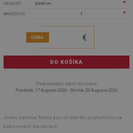
60x90 cm
VEĽKOSŤ:
1
MNOŽSTVO:
€
CENA:
DO KOŠÍKA
Predpokladaný dátum doručenia:
Pondelok, 17 Augusta 2026 - Štvrtok, 20 Augusta 2026
Koberec na terasu je skvelé riešenie na prázdninovú
zmenu balkóna. Matný povrch zabráni pošmyknutiu na
balkónových dlaždiciach.