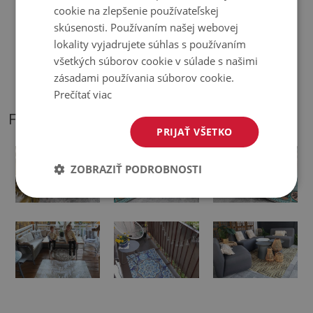
cookie na zlepšenie používateľskej
♦
Odtiene kobercov sa môžu mierne líšiť od vizualizácie.
skúsenosti. Používaním našej webovej
lokality vyjadrujete súhlas s používaním
♦
Podložka je určená na použitie na tvrdom povrchu. Pri
všetkých súborov cookie v súlade s našimi
položení na mäkký povrch sa môže ohnúť a posunúť.
zásadami používania súborov cookie.
Prečítať viac
FOTOGRAFIE NÁŠHO PRODUKTU
PRIJAŤ VŠETKO
ZOBRAZIŤ PODROBNOSTI