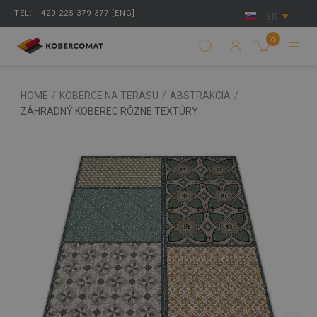
TEL: +420 225 379 377 [ENG]
SK
0
HOME
/
KOBERCE NA TERASU
/
ABSTRAKCIA
/
ZÁHRADNÝ KOBEREC RÔZNE TEXTÚRY