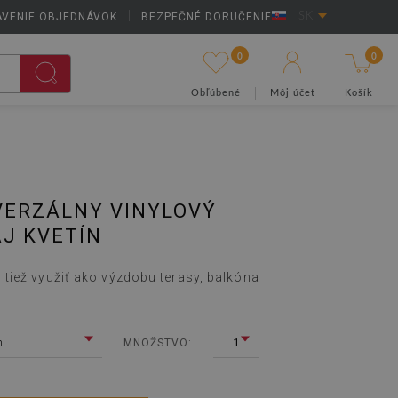
AVENIE OBJEDNÁVOK
|
BEZPEČNÉ DORUČENIE
SK
0
0
Obľúbené
Môj účet
Košík
VERZÁLNY VINYLOVÝ
J KVETÍN
iež využiť ako výzdobu terasy, balkóna
m
1
MNOŽSTVO: