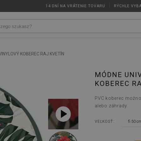
14 DNÍ NA VRÁTENIE TOVARU
|
RÝCHLE VYB
VINYLOVÝ KOBEREC RAJ KVETÍN
MÓDNE UNI
KOBEREC RA
PVC koberec možno t
alebo záhrady.
fi 50 c
VEĽKOSŤ: