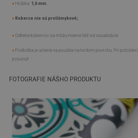
♦
Hrúbka:
1,6 mm.
♦
Koberce nie sú protišmykové;
♦
Odtiene kobercov sa môžu mierne líšiť od vizualizácie.
♦
Podložka je určená na použitie na tvrdom povrchu. Pri polože
posunúť.
FOTOGRAFIE NÁŠHO PRODUKTU