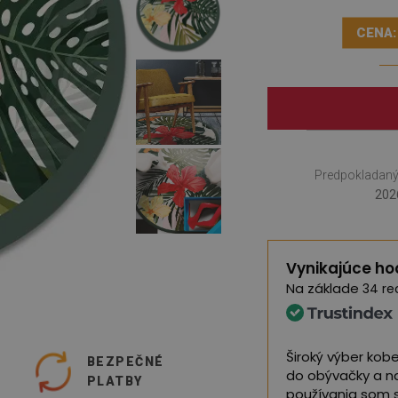
CENA:
Predpokladaný
202
Vynikajúce ho
Na základe
34 re
j kvality, som veľmi spokojný
Široký výber kob
O
BEZPEČNÉ
do obývačky a n
PLATBY
gle,
pozrite si originál
)
používania som 