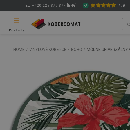
4.9
TEL: +420 225 379 377 [ENG]
Produkty
HOME
/
VINYLOVÉ KOBERCE
/
BOHO
/
MÓDNE UNIVERZÁLNY 