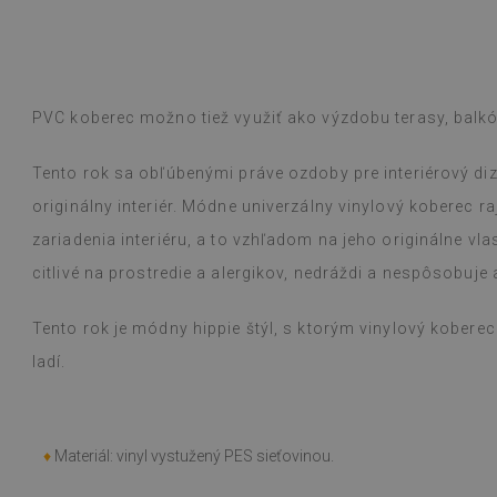
otívmi. Vybrala som si vintage koberec
ýle a okrúhly boho koberec s motívom
 sú krásne, elegantné a praktické,
é dieťa.
Dyed B
rokom
pred 1 r
PVC koberec možno tiež využiť ako výzdobu terasy, balk
ogle,
pozrite si originál
)
Tento rok sa obľúbenými práve ozdoby pre interiérový diza
originálny interiér. Módne univerzálny vinylový koberec r
zariadenia interiéru, a to vzhľadom na jeho originálne vl
citlivé na prostredie a alergikov, nedráždi a nespôsobuje a
Tento rok je módny hippie štýl, s ktorým vinylový kobere
ladí.
♦
Materiál: vinyl vystužený PES sieťovinou.