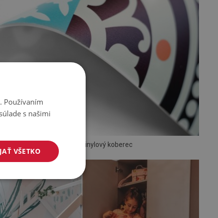
i. Používaním
súlade s našimi
PVC vinylový koberec
JAŤ VŠETKO