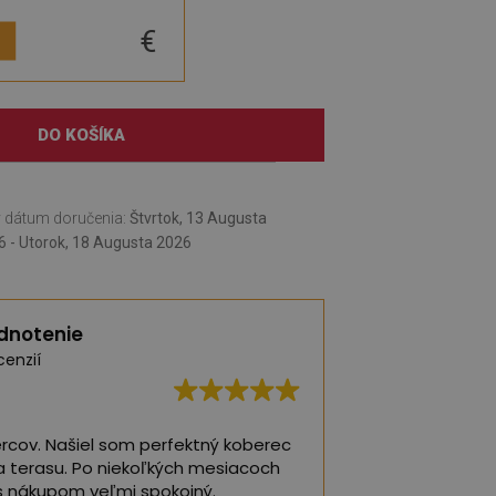
€
DO KOŠÍKA
 dátum doručenia:
Štvrtok, 13 Augusta
6 - Utorok, 18 Augusta 2026
dnotenie
cenzií
ercov. Našiel som perfektný koberec
Najlepšie koberce
a terasu. Po niekoľkých mesiacoch
detskej izby ❤️
s nákupom veľmi spokojný.