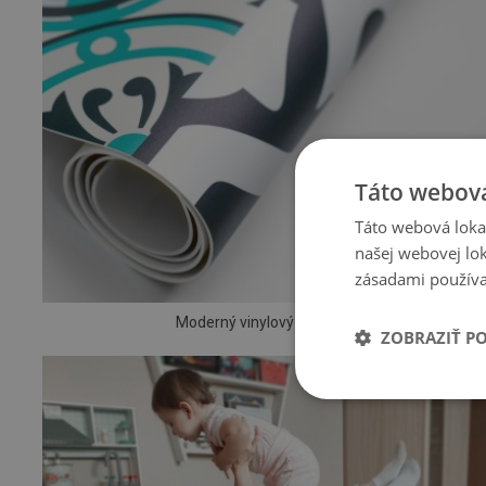
Táto webová
Táto webová lokal
našej webovej lok
zásadami používa
Moderný vinylový koberec
ZOBRAZIŤ P