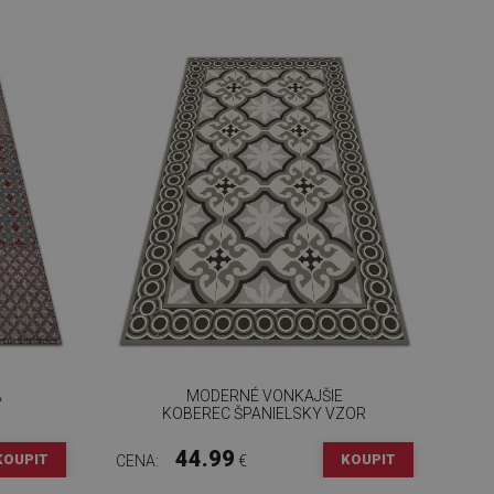
A
MODERNÉ VONKAJŠIE
KOBEREC ŠPANIELSKY VZOR
44.99
KOUPIT
KOUPIT
CENA:
€