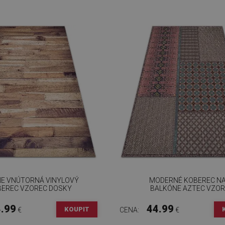
E VNÚTORNÁ VINYLOVÝ
MODERNÉ KOBEREC N
EREC VZOREC DOSKY
BALKÓNE AZTEC VZOR
.99
44.99
KOUPIT
€
CENA:
€