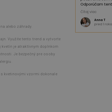
Odporúčam tent
Čítaj viac
(Preložené Goog
Anna T
okom
pred 1 rok
óna alebo záhrady.
jn. Využite tento trend a vytvorte
aj kvetín je atraktívnym doplnkom
astnosti. Je bezpečný pre osoby
lergiu.
c s kvetinovými vzormi dokonale