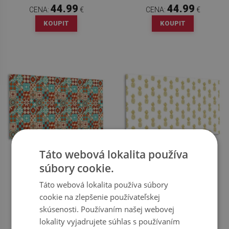
44.99
44.99
CENA:
€
CENA:
€
KOUPIT
KOUPIT
Táto webová lokalita používa
STENOVÝ PANEL TRADIČNÁ
STENOVÝ PANEL ANANÁS
súbory cookie.
MOZAIKA
Táto webová lokalita používa súbory
cookie na zlepšenie používateľskej
44.99
44.99
CENA:
€
CENA:
€
skúsenosti. Používaním našej webovej
KOUPIT
KOUPIT
lokality vyjadrujete súhlas s používaním