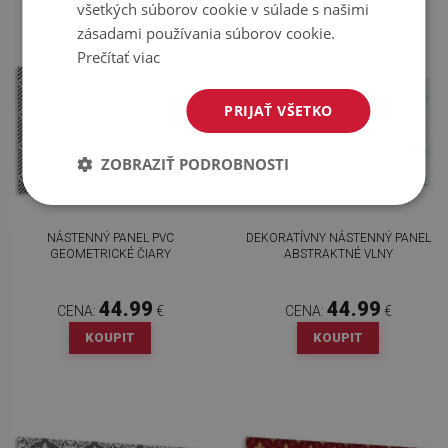
všetkých súborov cookie v súlade s našimi
zásadami používania súborov cookie.
Prečítať viac
PRIJAŤ VŠETKO
ZOBRAZIŤ PODROBNOSTI
NÁSTENNÝ PANEL PVC
DEKORATÍVNY NÁSTENNÝ PANEL
GEOMETRICKÉ ČIARY
ABSTRAKTNÉ VLNY
44.99
44.99
CENA:
€
CENA:
€
KOUPIT
KOUPIT