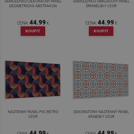
SAMOLEPIACI DEKORAČNÝ PANEL
SAMOLEPIACI OBKLADOVÝ PANEL
GEOMETRICKÁ ABSTRAKCIA
ŠPANIELSKY VZOR
44.99
44.99
CENA:
€
CENA:
€
KOUPIT
KOUPIT
NÁSTENNÝ PANEL PVC RETRO
DEKORATÍVNY NÁSTENNÝ PANEL
VZOR
ARABSKÝ VZOR
44.99
44.99
CENA:
€
CENA:
€