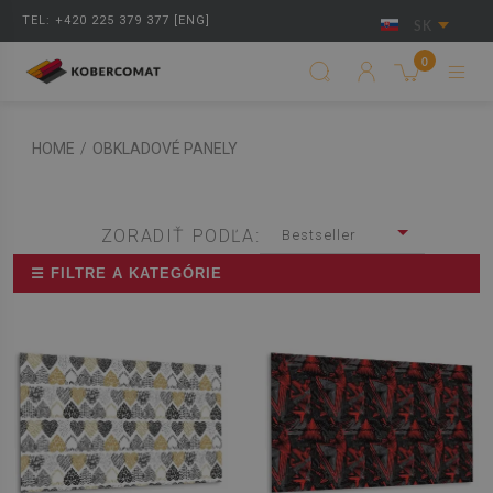
TEL: +420 225 379 377 [ENG]
SK
0
HOME
/
OBKLADOVÉ PANELY
ZORADIŤ PODĽA:
Bestseller
☰ FILTRE A KATEGÓRIE