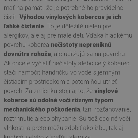
mať na pamäti, že je potrebné ho pravidelne
čistiť.
Výhodou vinylových kobercov je ich
ľahké čistenie
. To je dôležité nielen pre
alergikov, ale aj pre malé deti. Vďaka hladkému
povrchu koberca
nečistoty nepreniknú
dovnútra rohože
, ale udržujú sa na povrchu.
Ak chcete vyčistiť nečistoty alebo celý koberec,
stačí namočiť handričku vo vode s jemným
čistiacim prostriedkom a potom ňou utrieť
povrch. Za zmienku stojí aj to, že
vinylové
koberce sú odolné voči rôznym typom
mechanického poškodenia
, tzn. rozťahovanie,
roztrhnutie alebo ohýbanie. Sú tiež odolné voči
vlhkosti, a preto môžu zdobiť ako izbu, tak aj
kuchyňu alebo kúpeľňu alergika.