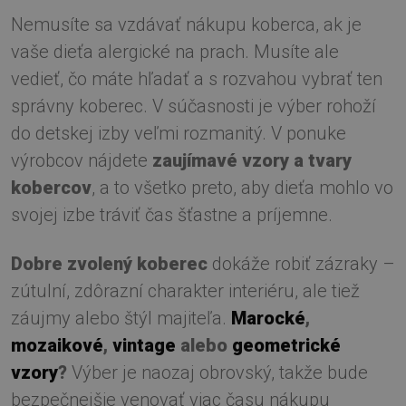
Nemusíte sa vzdávať nákupu koberca, ak je
vaše dieťa alergické na prach. Musíte ale
vedieť, čo máte hľadať a s rozvahou vybrať ten
správny koberec. V súčasnosti je výber rohoží
do detskej izby veľmi rozmanitý. V ponuke
výrobcov nájdete
zaujímavé vzory a tvary
kobercov
, a to všetko preto, aby dieťa mohlo vo
svojej izbe tráviť čas šťastne a príjemne.
Dobre zvolený koberec
dokáže robiť zázraky –
zútulní, zdôrazní charakter interiéru, ale tiež
záujmy alebo štýl majiteľa.
Marocké
,
mozaikové
,
vintage
alebo
geometrické
vzory
?
Výber je naozaj obrovský, takže bude
bezpečnejšie venovať viac času nákupu