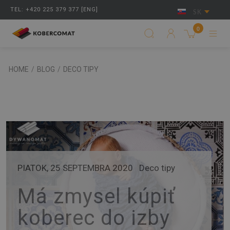
TEL: +420 225 379 377 [ENG]
SK
0
HOME
/
BLOG
/
DECO TIPY
PIATOK, 25 SEPTEMBRA 2020
Deco tipy
Má zmysel kúpiť
koberec do izby