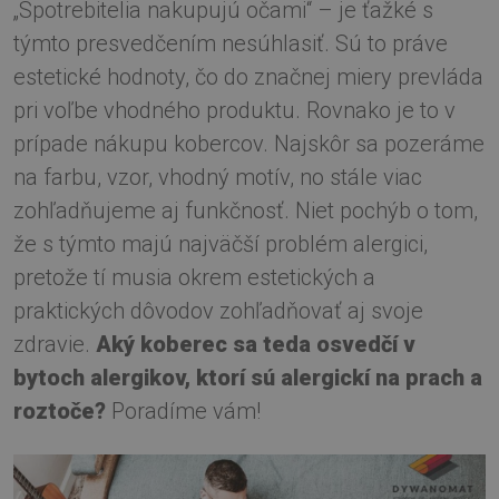
„Spotrebitelia nakupujú očami“ – je ťažké s
týmto presvedčením nesúhlasiť. Sú to práve
estetické hodnoty, čo do značnej miery prevláda
pri voľbe vhodného produktu. Rovnako je to v
prípade nákupu kobercov. Najskôr sa pozeráme
na farbu, vzor, vhodný motív, no stále viac
zohľadňujeme aj funkčnosť. Niet pochýb o tom,
že s týmto majú najväčší problém alergici,
pretože tí musia okrem estetických a
praktických dôvodov zohľadňovať aj svoje
zdravie.
Aký koberec sa teda osvedčí v
bytoch alergikov, ktorí sú alergickí na prach a
roztoče?
Poradíme vám!