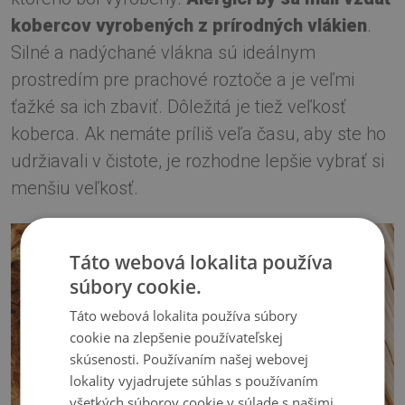
kobercov vyrobených z prírodných vlákien
.
Silné a nadýchané vlákna sú ideálnym
prostredím pre prachové roztoče a je veľmi
ťažké sa ich zbaviť. Dôležitá je tiež veľkosť
koberca. Ak nemáte príliš veľa času, aby ste ho
udržiavali v čistote, je rozhodne lepšie vybrať si
menšiu veľkosť.
Táto webová lokalita používa
súbory cookie.
Táto webová lokalita používa súbory
cookie na zlepšenie používateľskej
skúsenosti. Používaním našej webovej
lokality vyjadrujete súhlas s používaním
všetkých súborov cookie v súlade s našimi