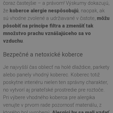
čoraz častejšie – a právom! Výskumy dokazujú,
že
koberce alergie nespôsobujú
, naopak, ak
sú vhodne zvolené a udržiavané v čistote,
môžu
pôsobiť na princípe filtra a zmenšiť tak
množstvo prachu vznášajúceho sa vo
vzduchu
.
Bezpečné a netoxické koberce
Je najvyšší čas obliecť na holé dlaždice, parkety
alebo panely vhodný koberec. Koberec totiž
poskytne interiéru nielen ten správny charakter,
no vytvorí aj priateľské prostredie pre roztoče.
Pri výbere vhodného koberca pre alergika
venujte v prvom rade pozornosť materiálu, z
ktorého bol vyrobený.
Alergici by sa mali vzdať